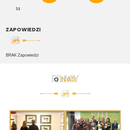
31
ZAPOWIEDZI
BRAK Zapowiedzi
FILMY
o
NAS