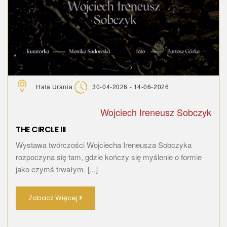
Hala Urania
30-04-2026 - 14-06-2026
Wojciech Ireneusz Sobczyk
THE CIRCLE III
Wystawa twórczości Wojciecha Ireneusza Sobczyka
rozpoczyna się tam, gdzie kończy się myślenie o formie
jako czymś trwałym. [...]
Zobacz Więcej