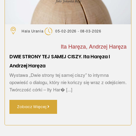
Hala Urania
05-02-2026 - 08-03-2026
Ita Haręza, Andrzej Haręza
DWIE STRONY TEJ SAMEJ CISZY. Ita Haręza I
Andrzej Haręza
Wystawa „Dwie strony tej samej ciszy” to intymna
opowieść o dialogu, który nie kończy się wraz z odejściem.
Twórczość córki – Ity Har� [...]
Zobacz Więcej