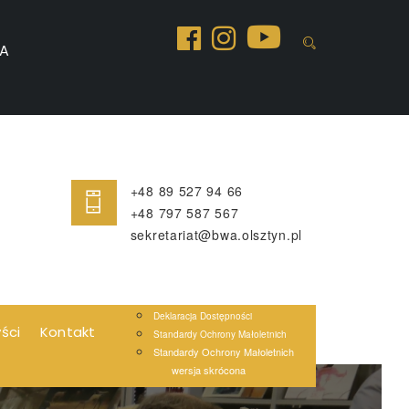
A
+48 89 527 94 66
+48 797 587 567
sekretariat@bwa.olsztyn.pl
Deklaracja Dostępności
yści
Kontakt
Standardy Ochrony Małoletnich
Standardy Ochrony Małoletnich
wersja skrócona