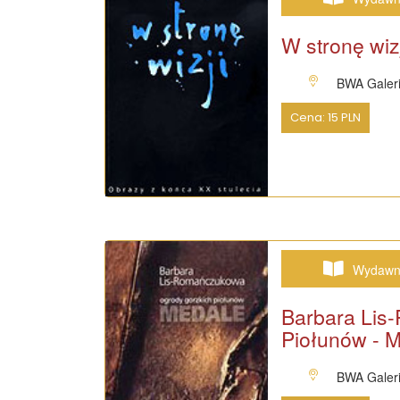
W stronę wiz
BWA Galeri
Cena: 15 PLN
Wydawn
Barbara Lis
Piołunów - 
BWA Galeri