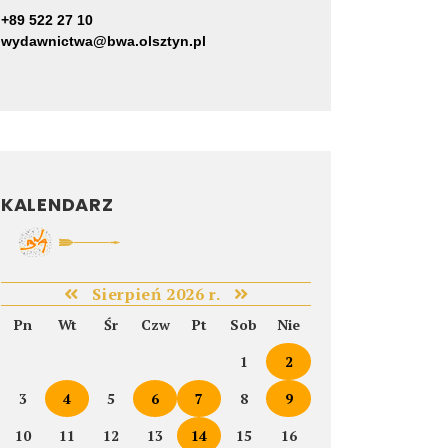
+89 522 27 10
wydawnictwa@bwa.olsztyn.pl
KALENDARZ
Sierpień 2026 r.
Pn
Wt
Śr
Czw
Pt
Sob
Nie
1
2
3
4
5
6
7
8
9
10
11
12
13
14
15
16