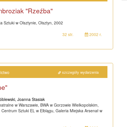
mbroziak "Rzeźba"
a Sztuki w Olsztynie, Olsztyn, 2002
32 str.
2002 r.
ictwo
szczegóły wydarzenia
pe"
óblewski, Joanna Stasiak
atralne w Warszawie, BWA w Gorzowie Wielkopolskim,
 Centrum Sztuki EL w Elblągu, Galeria Miejska Arsenał w