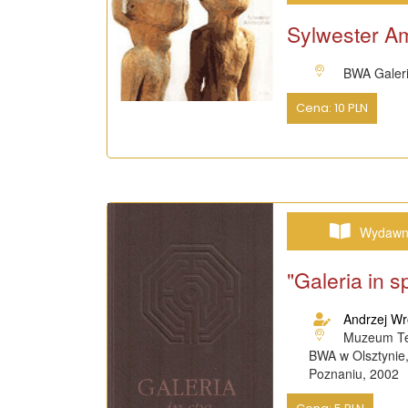
Sylwester A
BWA Galeri
Cena: 10 PLN
Wydawn
"Galeria in s
Andrzej Wr
Muzeum Te
BWA w Olsztynie,
Poznaniu, 2002