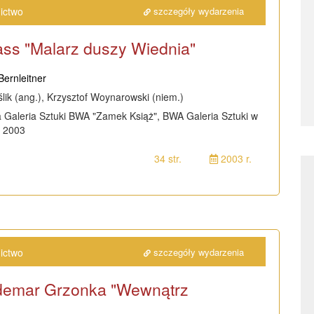
ictwo
szczegóły wydarzenia
ass "Malarz duszy Wiednia"
ernleitner
lik (ang.), Krzysztof Woynarowski (niem.)
 Galeria Sztuki BWA "Zamek Książ", BWA Galeria Sztuki w
n 2003
34 str.
2003 r.
ictwo
szczegóły wydarzenia
demar Grzonka "Wewnątrz