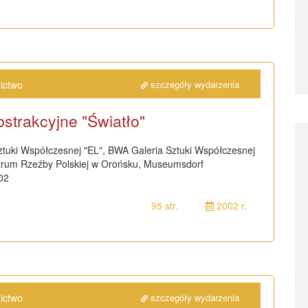
ictwo
szczegóły wydarzenia
strakcyjne "Światło"
tuki Współczesnej "EL", BWA Galeria Sztuki Współczesnej
ntrum Rzeźby Polskiej w Orońsku, Museumsdorf
02
95 str.
2002 r.
ictwo
szczegóły wydarzenia