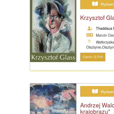
Wydawn
Krzysztof Gl
Thaddaus B
Marcin Cieś
Wałbrzyska
Olsztynie,Olszty
Cena: 12 PLN
Wydawn
Andrzej Wal
krajobrazu"