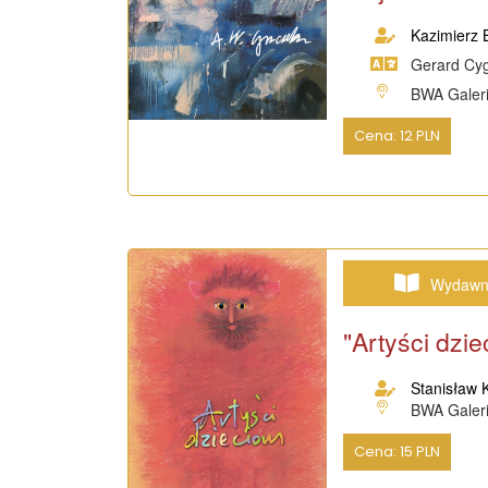
Kazimierz 
Gerard Cy
BWA Galeri
Cena: 12 PLN
Wydawn
"Artyści dzi
Stanisław 
BWA Galeri
Cena: 15 PLN