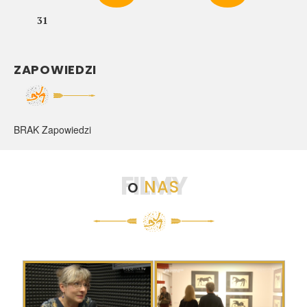
31
ZAPOWIEDZI
BRAK Zapowiedzi
FILMY
o
NAS