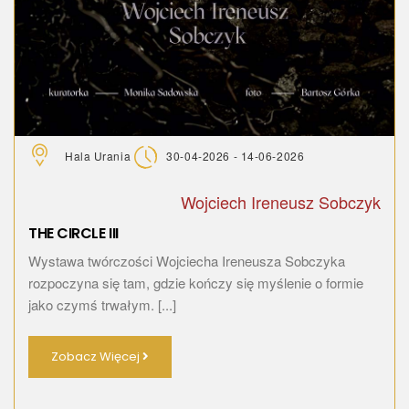
Hala Urania
30-04-2026 - 14-06-2026
Wojciech Ireneusz Sobczyk
THE CIRCLE III
Wystawa twórczości Wojciecha Ireneusza Sobczyka
rozpoczyna się tam, gdzie kończy się myślenie o formie
jako czymś trwałym. [...]
Zobacz Więcej