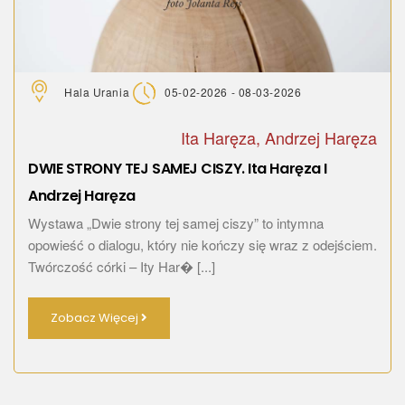
Hala Urania
05-02-2026 - 08-03-2026
Ita Haręza, Andrzej Haręza
DWIE STRONY TEJ SAMEJ CISZY. Ita Haręza I
Andrzej Haręza
Wystawa „Dwie strony tej samej ciszy” to intymna
opowieść o dialogu, który nie kończy się wraz z odejściem.
Twórczość córki – Ity Har� [...]
Zobacz Więcej