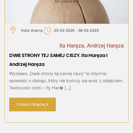
Hala Urania
05-02-2026 - 08-03-2026
Ita Haręza, Andrzej Haręza
DWIE STRONY TEJ SAMEJ CISZY. Ita Haręza I
Andrzej Haręza
Wystawa „Dwie strony tej samej ciszy” to intymna
opowieść o dialogu, który nie kończy się wraz z odejściem.
Twórczość córki – Ity Har� [...]
Zobacz Więcej