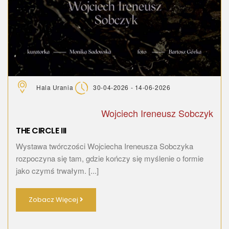
Hala Urania
30-04-2026 - 14-06-2026
Wojciech Ireneusz Sobczyk
THE CIRCLE III
Wystawa twórczości Wojciecha Ireneusza Sobczyka
rozpoczyna się tam, gdzie kończy się myślenie o formie
jako czymś trwałym. [...]
Zobacz Więcej