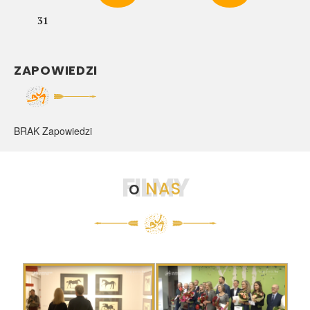
31
ZAPOWIEDZI
BRAK Zapowiedzi
FILMY
o
NAS