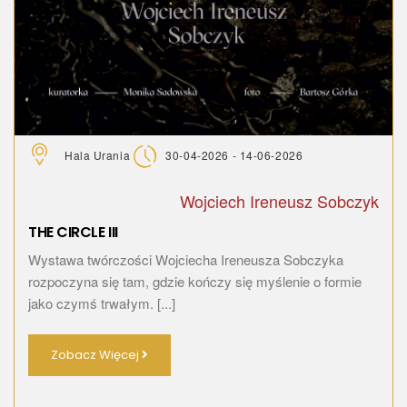
Hala Urania
30-04-2026 - 14-06-2026
Wojciech Ireneusz Sobczyk
THE CIRCLE III
Wystawa twórczości Wojciecha Ireneusza Sobczyka
rozpoczyna się tam, gdzie kończy się myślenie o formie
jako czymś trwałym. [...]
Zobacz Więcej