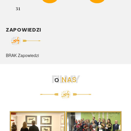
31
ZAPOWIEDZI
BRAK Zapowiedzi
FILMY
o
NAS