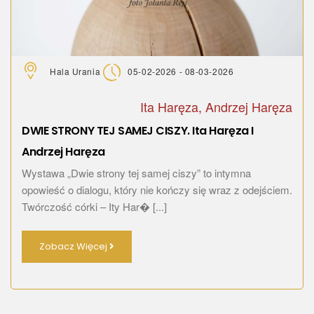
Hala Urania
05-02-2026 - 08-03-2026
Ita Haręza, Andrzej Haręza
DWIE STRONY TEJ SAMEJ CISZY. Ita Haręza I
Andrzej Haręza
Wystawa „Dwie strony tej samej ciszy” to intymna
opowieść o dialogu, który nie kończy się wraz z odejściem.
Twórczość córki – Ity Har� [...]
Zobacz Więcej