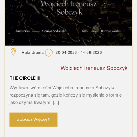
Hala Urania
30-04-2026 - 14-06-2026
Wojciech Ireneusz Sobczyk
THE CIRCLE III
Wystawa twórczości Wojciecha Ireneusza Sobczyka
rozpoczyna się tam, gdzie kończy się myślenie o formie
jako czymś trwałym. [...]
Zobacz Więcej