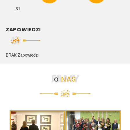
31
ZAPOWIEDZI
BRAK Zapowiedzi
FILMY
o
NAS