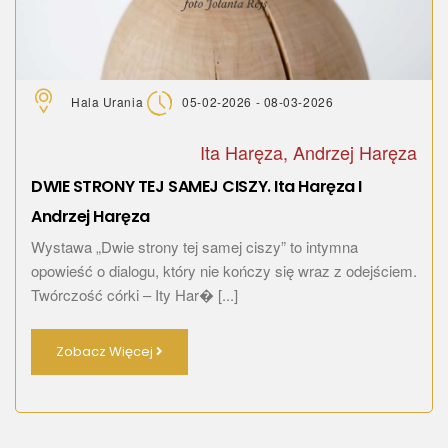
Hala Urania
05-02-2026 - 08-03-2026
Ita Haręza, Andrzej Haręza
DWIE STRONY TEJ SAMEJ CISZY. Ita Haręza I
Andrzej Haręza
Wystawa „Dwie strony tej samej ciszy” to intymna
opowieść o dialogu, który nie kończy się wraz z odejściem.
Twórczość córki – Ity Har� [...]
Zobacz Więcej