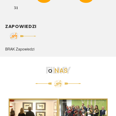
31
ZAPOWIEDZI
BRAK Zapowiedzi
FILMY
o
NAS