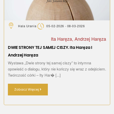
Hala Urania
05-02-2026 - 08-03-2026
Ita Haręza, Andrzej Haręza
DWIE STRONY TEJ SAMEJ CISZY. Ita Haręza I
Andrzej Haręza
Wystawa „Dwie strony tej samej ciszy” to intymna
opowieść o dialogu, który nie kończy się wraz z odejściem.
Twórczość córki – Ity Har� [...]
Zobacz Więcej