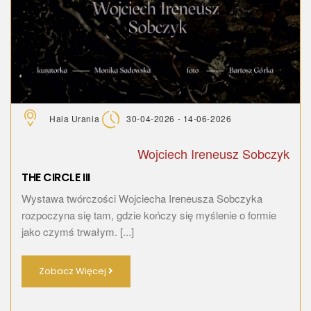
Hala Urania
30-04-2026 - 14-06-2026
Wojciech Ireneusz Sobczyk
THE CIRCLE III
Wystawa twórczości Wojciecha Ireneusza Sobczyka
rozpoczyna się tam, gdzie kończy się myślenie o formie
jako czymś trwałym. [...]
Zobacz Więcej