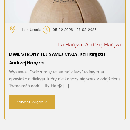
Hala Urania
05-02-2026 - 08-03-2026
Ita Haręza, Andrzej Haręza
DWIE STRONY TEJ SAMEJ CISZY. Ita Haręza I
Andrzej Haręza
Wystawa „Dwie strony tej samej ciszy” to intymna
opowieść o dialogu, który nie kończy się wraz z odejściem.
Twórczość córki – Ity Har� [...]
Zobacz Więcej