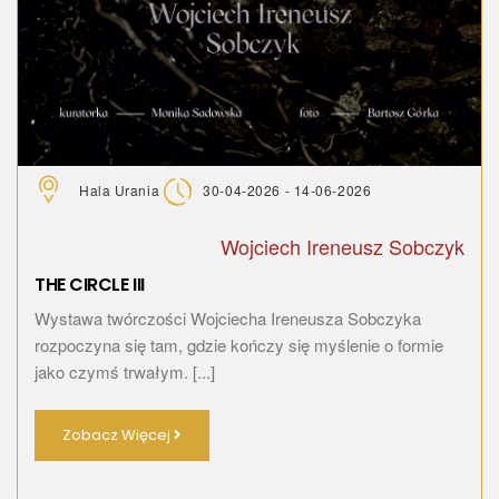
Hala Urania
30-04-2026 - 14-06-2026
Wojciech Ireneusz Sobczyk
THE CIRCLE III
Wystawa twórczości Wojciecha Ireneusza Sobczyka
rozpoczyna się tam, gdzie kończy się myślenie o formie
jako czymś trwałym. [...]
Zobacz Więcej