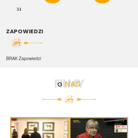
31
ZAPOWIEDZI
BRAK Zapowiedzi
FILMY
o
NAS