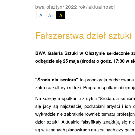
bwa olsztyn
/
2022 rok
aktualności
A
A+
A
Fałszerstwa dzieł sztuki 
BWA Galeria Sztuki w Olsztynie serdecznie za
odbędzie się 25 maja (środa) o godz. 17:30 w sie
"Środa dla seniora"
to propozycja dedykowana 
zakresu kultury i sztuki. Program spotkań obejmu
Na kolejnym spotkaniu z cyklu "Środa dla senio
się jacy są najcześciej podrabiani artyści i ich
wykładzie nie zabraknie również tematu profesjo
dzieł sztuki. Aktualnie falsyfikaty znajdują się
są w uznanych placówkach muzealnych czy galer