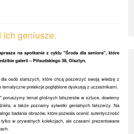
i ich
geniusze.
prasza na spotkanie z cyklu "Środa dla seniora", które
dzibie galerii – Piłsudskiego 38, Olsztyn.
dla osób starszych, które chcą poszerzyć swoją wiedzę z
je tematyczne prelekcje pogłębione dyskusją z uczestnikami.
ra" poruszymy temat głośnych fałszerstw w sztuce, dowiemy
 dzieła, a także poznamy sylwetki genialnych fałszerzy. Na
nalngo badania obrazów, które pozwala ocenić autentyczność
 nie tylko w prywatnych kolekcjach, ale czasami prezentowane
iach.