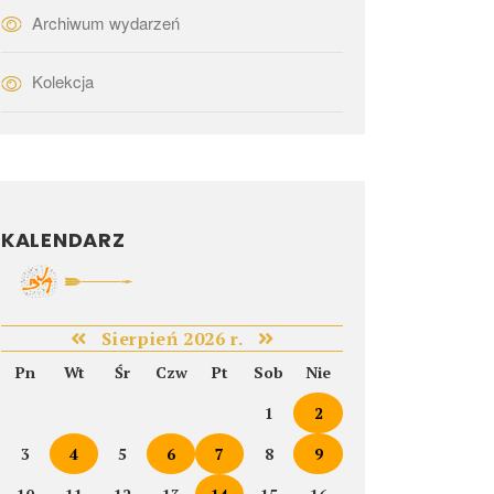
Archiwum wydarzeń
Kolekcja
KALENDARZ
Sierpień 2026 r.
Pn
Wt
Śr
Czw
Pt
Sob
Nie
1
2
3
4
5
6
7
8
9