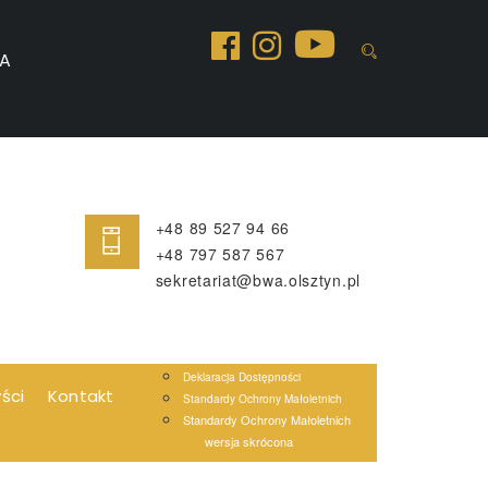
A
+48 89 527 94 66
+48 797 587 567
sekretariat@bwa.olsztyn.pl
Deklaracja Dostępności
yści
Kontakt
Standardy Ochrony Małoletnich
Standardy Ochrony Małoletnich
wersja skrócona