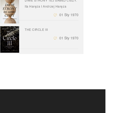
DWIE STRONY TEJ SAMEJ CISZY.
Ita Haręza I Andrzej Haręza
01 Sty 1970
THE CIRCLE III
01 Sty 1970