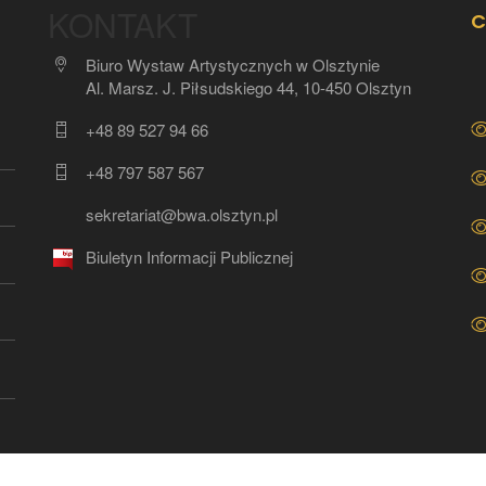
KONTAKT
C
Biuro Wystaw Artystycznych w Olsztynie
Al. Marsz. J. Piłsudskiego 44, 10-450 Olsztyn
+48 89 527 94 66
+48 797 587 567
sekretariat@bwa.olsztyn.pl
Biuletyn Informacji Publicznej