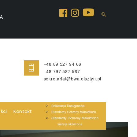
A
+48 89 527 94 66
+48 797 587 567
sekretariat@bwa.olsztyn.pl
Deklaracja Dostępności
yści
Kontakt
Standardy Ochrony Małoletnich
Standardy Ochrony Małoletnich
wersja skrócona