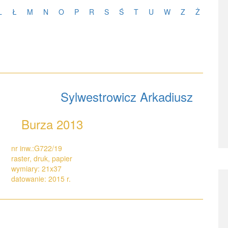
L
Ł
M
N
O
P
R
S
Ś
T
U
W
Z
Ż
Sylwestrowicz Arkadiusz
Burza 2013
nr inw.:G722/19
raster, druk, papier
wymiary: 21x37
datowanie: 2015 r.