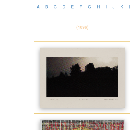
A
B
C
D
E
F
G
H
I
J
K
(1096)