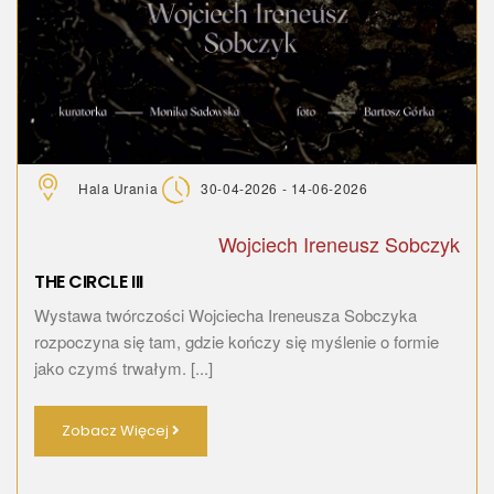
Hala Urania
30-04-2026 - 14-06-2026
Wojciech Ireneusz Sobczyk
THE CIRCLE III
Wystawa twórczości Wojciecha Ireneusza Sobczyka
rozpoczyna się tam, gdzie kończy się myślenie o formie
jako czymś trwałym. [...]
Zobacz Więcej