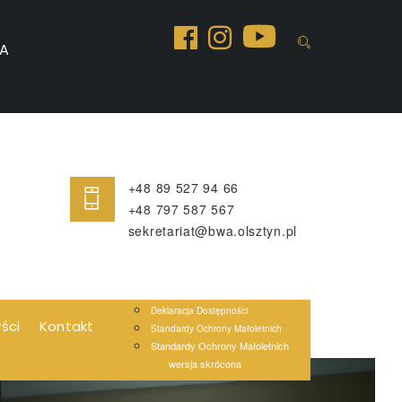
A
+48 89 527 94 66
+48 797 587 567
sekretariat@bwa.olsztyn.pl
Deklaracja Dostępności
yści
Kontakt
Standardy Ochrony Małoletnich
Standardy Ochrony Małoletnich
wersja skrócona