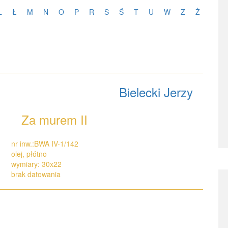
L
Ł
M
N
O
P
R
S
Ś
T
U
W
Z
Ż
Bielecki Jerzy
Za murem II
nr inw.:BWA IV-1/142
olej, płótno
wymiary: 30x22
brak datowania