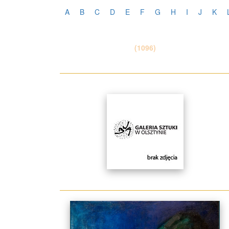
A
B
C
D
E
F
G
H
I
J
K
(1096)