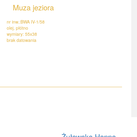
Muza jeziora
nr inw.:BWA IV-1/58
olej, płótno
wymiary: 55x38
brak datowania
Żuławska Hanna