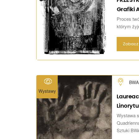
Grafiki
A
Proces twó
którym żyje
Zobacz 
BWA 
Wystawy
Laureac
Linorytu
Wystawa st
Quadriennal
Sztuki BWA