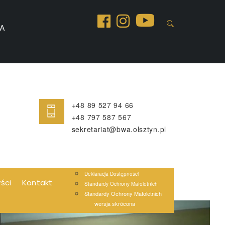
A
+48 89 527 94 66
+48 797 587 567
sekretariat@bwa.olsztyn.pl
Deklaracja Dostępności
yści
Kontakt
Standardy Ochrony Małoletnich
Standardy Ochrony Małoletnich
wersja skrócona