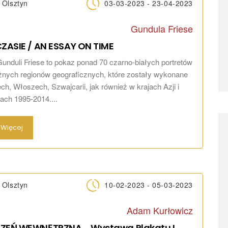
Olsztyn
03-03-2023 - 23-04-2023
Gundula Friese
CZASIE / AN ESSAY ON
TIME
nduli Friese to pokaz ponad 70 czarno-białych portretów
óżnych regionów geograficznych, które zostały wykonane
h, Włoszech, Szwajcarii, jak również w krajach Azji i
tach 1995-2014....
Więcej
Olsztyn
10-02-2023 - 05-03-2023
Adam Kurłowicz
ZEŃ WEWNĘTRZNA . Wystawa Plakatu I