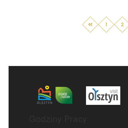
1
2
Godziny Pracy