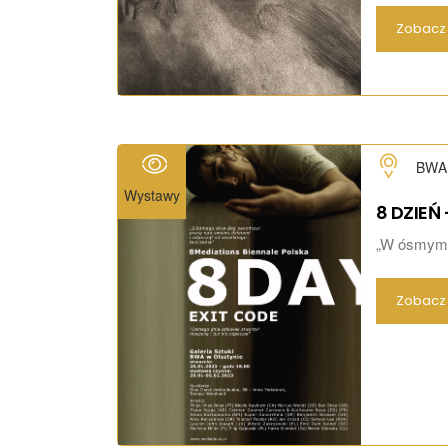
Zobacz 
BWA 
Wystawy
8 DZIEŃ 
„W ósmym d
Zobacz 