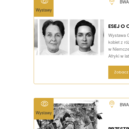
BWA 
Wystawy
ESEJ O 
Wystawa Gu
kobiet z r
w Niemczec
Afryki w la
Zobacz 
BWA 
Wystawy
PRZESTR