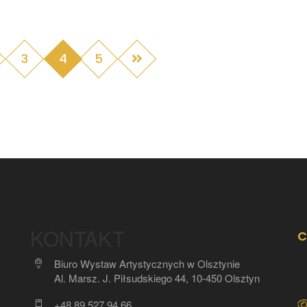
3
4
5
KONTAKT
C
Biuro Wystaw Artystycznych w Olsztynie
Al. Marsz. J. Piłsudskiego 44, 10-450 Olsztyn
+48 89 527 94 66