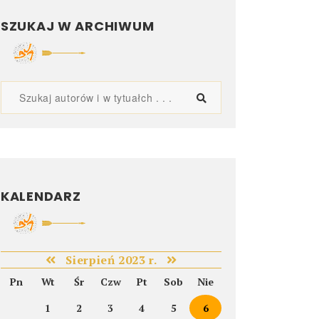
SZUKAJ W ARCHIWUM
KALENDARZ
Sierpień 2023 r.
Pn
Wt
Śr
Czw
Pt
Sob
Nie
1
2
3
4
5
6