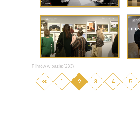
Filmów w bazie:(233)
1
2
3
4
5