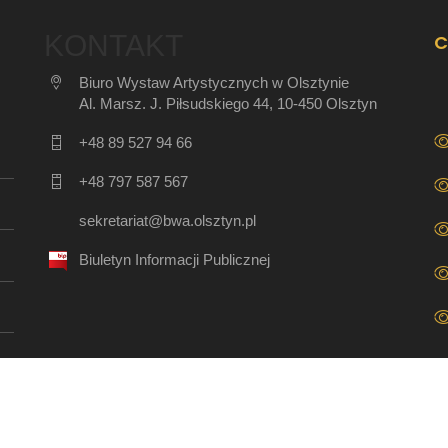
KONTAKT
C
Biuro Wystaw Artystycznych w Olsztynie
Al. Marsz. J. Piłsudskiego 44, 10-450 Olsztyn
+48 89 527 94 66
+48 797 587 567
sekretariat@bwa.olsztyn.pl
Biuletyn Informacji Publicznej