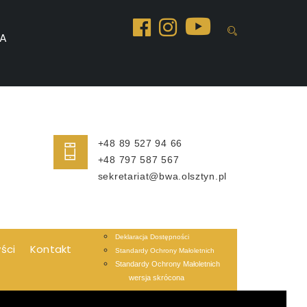
A
+48 89 527 94 66
+48 797 587 567
sekretariat@bwa.olsztyn.pl
Deklaracja Dostępności
yści
Kontakt
Standardy Ochrony Małoletnich
Standardy Ochrony Małoletnich
wersja skrócona