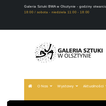
Galeria Sztuki BWA w Olsztynie - godziny otwarci
18:00 / sobota - niedziela 11:00 - 18:00
O Nas
Wystawy
Aktualności