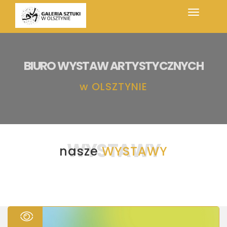
BIURO WYSTAW ARTYSTYCZNYCH
w
OLSZTYNIE
WYSTAWY
nasze
WYSTAWY