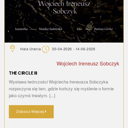
Hala Urania
30-04-2026 - 14-06-2026
Wojciech Ireneusz Sobczyk
THE CIRCLE III
Wystawa twórczości Wojciecha Ireneusza Sobczyka
rozpoczyna się tam, gdzie kończy się myślenie o formie
jako czymś trwałym. [...]
Zobacz Więcej