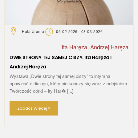
Hala Urania
05-02-2026 - 08-03-2026
Ita Haręza, Andrzej Haręza
DWIE STRONY TEJ SAMEJ CISZY. Ita Haręza I
Andrzej Haręza
Wystawa „Dwie strony tej samej ciszy” to intymna
opowieść o dialogu, który nie kończy się wraz z odejściem.
Twórczość córki – Ity Har� [...]
Zobacz Więcej