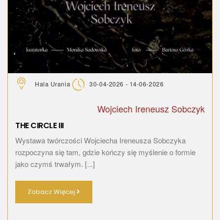
Hala Urania
30-04-2026 - 14-06-2026
Wojciech Ireneusz Sobczyk
THE CIRCLE III
Wystawa twórczości Wojciecha Ireneusza Sobczyka
rozpoczyna się tam, gdzie kończy się myślenie o formie
jako czymś trwałym. [...]
Zobacz Więcej