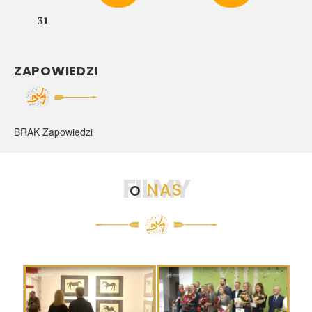
31
ZAPOWIEDZI
BRAK Zapowiedzi
FILMY
o
NAS