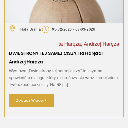
Hala Urania
05-02-2026 - 08-03-2026
Ita Haręza, Andrzej Haręza
DWIE STRONY TEJ SAMEJ CISZY. Ita Haręza I
Andrzej Haręza
Wystawa „Dwie strony tej samej ciszy” to intymna
opowieść o dialogu, który nie kończy się wraz z odejściem.
Twórczość córki – Ity Har� [...]
Zobacz Więcej