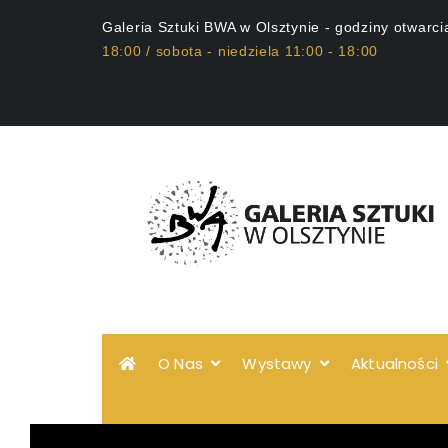
Galeria Sztuki BWA w Olsztynie - godziny otwarci
18:00 / sobota - niedziela 11:00 - 18:00
O Nas
Wystawy
Aktualności