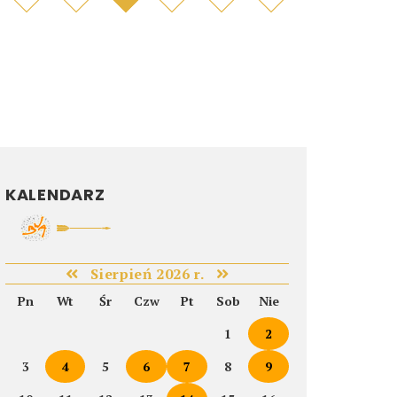
KALENDARZ
Sierpień 2026 r.
Pn
Wt
Śr
Czw
Pt
Sob
Nie
1
2
3
4
5
6
7
8
9