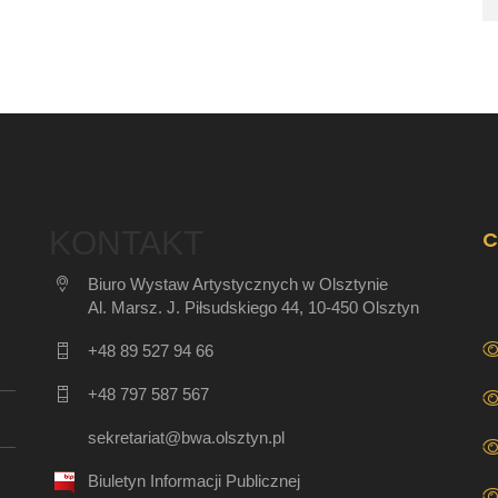
KONTAKT
C
Biuro Wystaw Artystycznych w Olsztynie
Al. Marsz. J. Piłsudskiego 44, 10-450 Olsztyn
+48 89 527 94 66
+48 797 587 567
sekretariat@bwa.olsztyn.pl
Biuletyn Informacji Publicznej