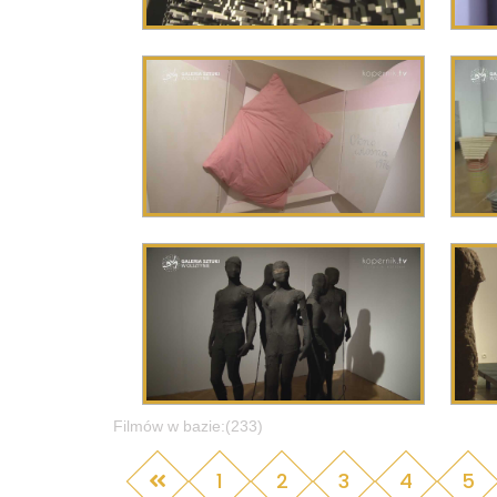
Filmów w bazie:(233)
1
2
3
4
5