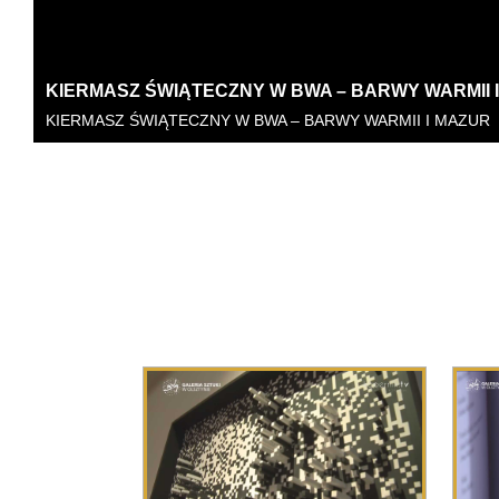
MAŁGORZATA BOJARSKA-WASZCZUK – KIERUNEK
MAŁGORZATA BOJARSKA-WASZCZUK – KIERUNEK SUKCES,