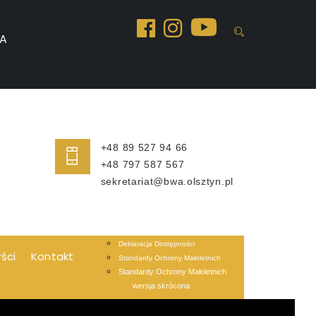
A
+48 89 527 94 66
+48 797 587 567
sekretariat@bwa.olsztyn.pl
Deklaracja Dostępności
yści
Kontakt
Standardy Ochrony Małoletnich
Standardy Ochrony Małoletnich
wersja skrócona