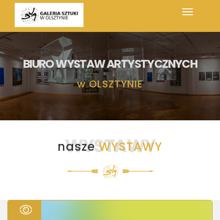
BIURO WYSTAW ARTYSTYCZNYCH
w
OLSZTYNIE
WYSTAWY
nasze
WYSTAWY