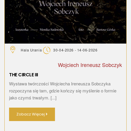
Hala Urania
30-04-2026 - 14-06-2026
Wojciech Ireneusz Sobczyk
THE CIRCLE III
Wystawa twórczości Wojciecha Ireneusza Sobczyka
rozpoczyna się tam, gdzie kończy się myślenie o formie
jako czymś trwałym. [...]
Zobacz Więcej