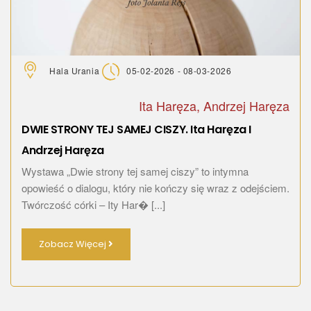
Hala Urania
05-02-2026 - 08-03-2026
Ita Haręza, Andrzej Haręza
DWIE STRONY TEJ SAMEJ CISZY. Ita Haręza I
Andrzej Haręza
Wystawa „Dwie strony tej samej ciszy” to intymna
opowieść o dialogu, który nie kończy się wraz z odejściem.
Twórczość córki – Ity Har� [...]
Zobacz Więcej