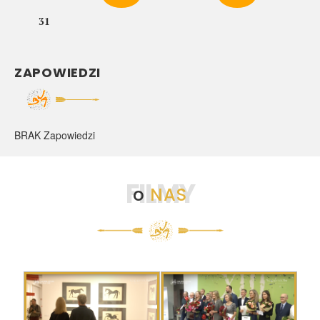
31
ZAPOWIEDZI
BRAK Zapowiedzi
FILMY
o
NAS