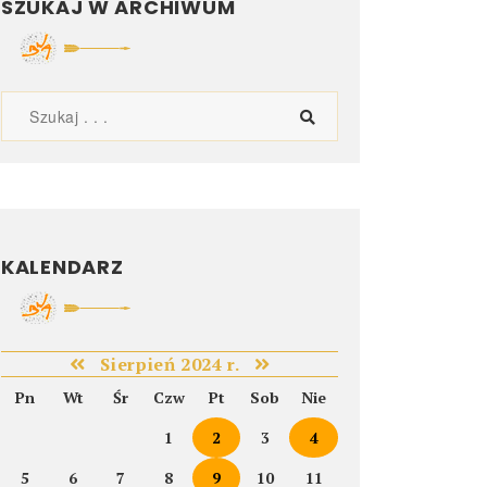
SZUKAJ W ARCHIWUM
KALENDARZ
Sierpień 2024 r.
Pn
Wt
Śr
Czw
Pt
Sob
Nie
1
2
3
4
5
6
7
8
9
10
11