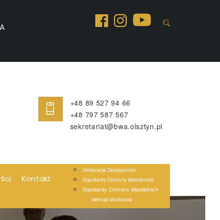
A
+48 89 527 94 66
+48 797 587 567
sekretariat@bwa.olsztyn.pl
Deklaracja Dostępności
yści
Kontakt
Standardy Ochrony Małoletnich
Standardy Ochrony Małoletnich
wersja skrócona