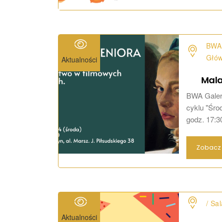
BWA 
Głó
Aktualności
Mala
BWA Galeri
cyklu "Środ
godz. 17:30
Zobacz 
/ Sa
Aktualności