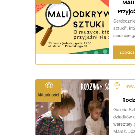
MALI
Przyja
Serdecznie
sztuki", k
siedzibie g
Zobacz 
BWA 
Aktualności
Rodz
Galeria Sz
dziadków o
warsztaty p
Marsz. Józ