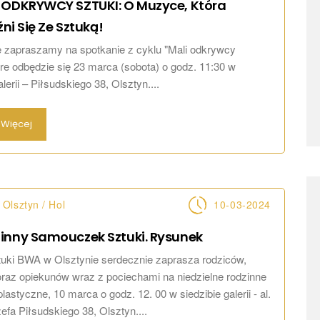
 ODKRYWCY SZTUKI: O Muzyce, Która
źni Się Ze
Sztuką!
 zapraszamy na spotkanie z cyklu "Mali odkrywcy
tóre odbędzie się 23 marca (sobota) o godz. 11:30 w
alerii – Piłsudskiego 38, Olsztyn....
Więcej
Olsztyn / Hol
10-03-2024
inny Samouczek Sztuki.
Rysunek
tuki BWA w Olsztynie serdecznie zaprasza rodziców,
raz opiekunów wraz z pociechami na niedzielne rodzinne
lastyczne, 10 marca o godz. 12. 00 w siedzibie galerii - al.
efa Piłsudskiego 38, Olsztyn....