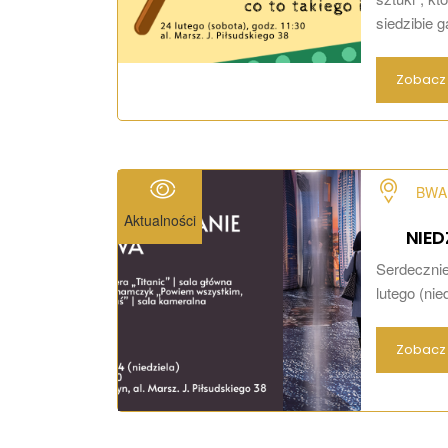
siedzibie g
Zobacz 
BWA 
Aktualności
NIED
Serdecznie
lutego (nie
Zobacz 