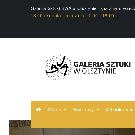
Galeria Sztuki BWA w Olsztynie - godziny otwarc
18:00 / sobota - niedziela 11:00 - 18:00
O Nas
Wystawy
Aktualności