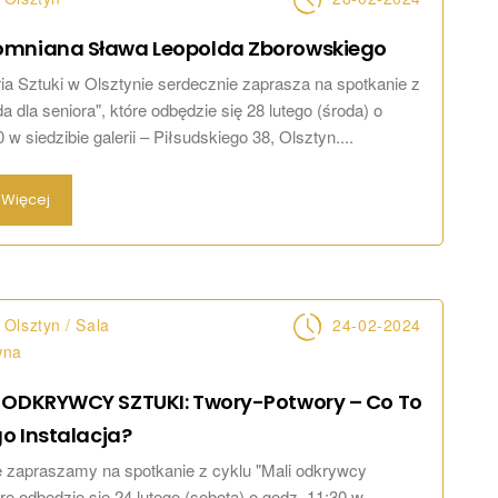
mniana Sława Leopolda
Zborowskiego
a Sztuki w Olsztynie serdecznie zaprasza na spotkanie z
a dla seniora", które odbędzie się 28 lutego (środa) o
 w siedzibie galerii – Piłsudskiego 38, Olsztyn....
Więcej
Olsztyn / Sala
24-02-2024
wna
 ODKRYWCY SZTUKI: Twory-Potwory – Co To
go
Instalacja?
 zapraszamy na spotkanie z cyklu "Mali odkrywcy
óre odbędzie się 24 lutego (sobota) o godz. 11:30 w