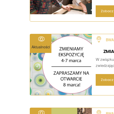
Zobacz 
BWA 
Aktualności
ZMI
W związku 
zwiedzając
Zobacz 
BWA 