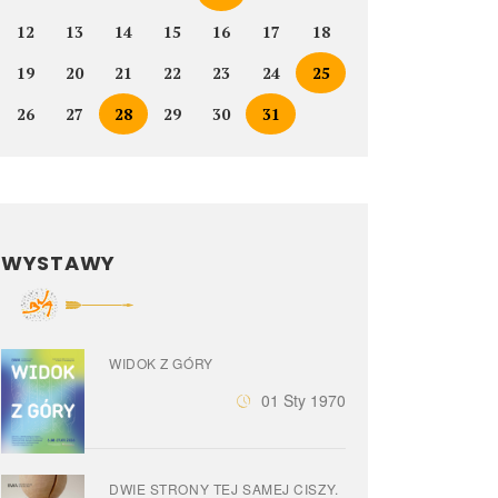
12
13
14
15
16
17
18
19
20
21
22
23
24
25
26
27
28
29
30
31
WYSTAWY
WIDOK Z GÓRY
01 Sty 1970
DWIE STRONY TEJ SAMEJ CISZY.