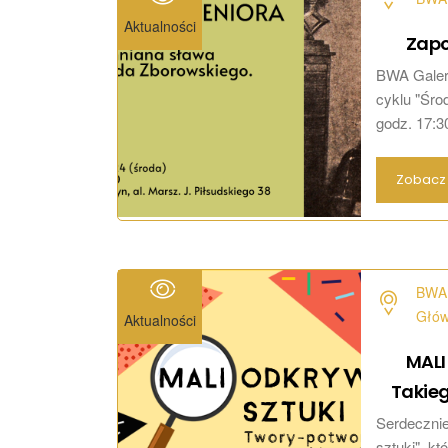
Aktualności
Zapo
BWA Galeri
cyklu "Środ
godz. 17:30
Zobacz 
BWA 
Głó
Aktualności
MALI
Takie
Serdecznie
sztuki", kt