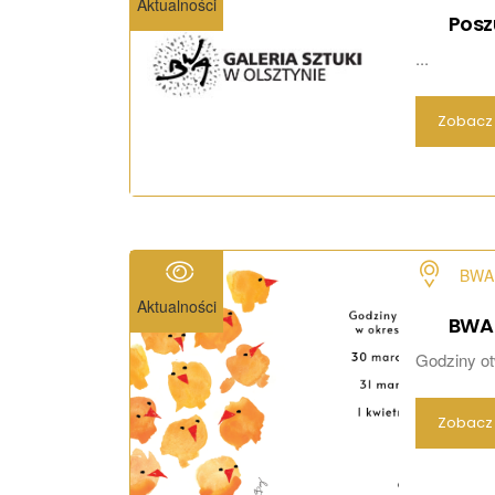
Aktualności
Posz
...
Zobacz 
BWA 
Aktualności
BWA 
Godziny ot
Zobacz 