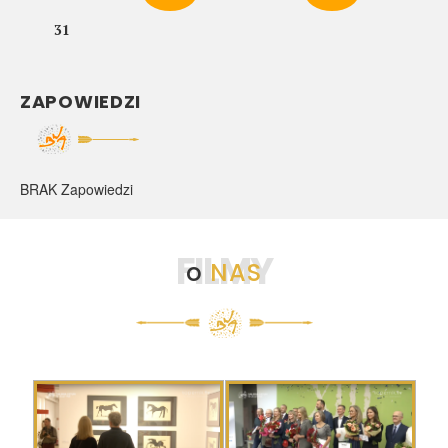
31
ZAPOWIEDZI
BRAK Zapowiedzi
FILMY
o
NAS