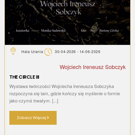
Hala Urania
30-04-2026 - 14-06-2026
Wojciech Ireneusz Sobczyk
THE CIRCLE III
Wystawa twórczości Wojciecha Ireneusza Sobczyka
rozpoczyna się tam, gdzie kończy się myślenie o formie
jako czymś trwałym. [...]
Zobacz Więcej