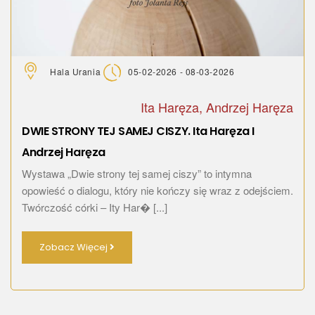
Hala Urania
05-02-2026 - 08-03-2026
Ita Haręza, Andrzej Haręza
DWIE STRONY TEJ SAMEJ CISZY. Ita Haręza I
Andrzej Haręza
Wystawa „Dwie strony tej samej ciszy” to intymna
opowieść o dialogu, który nie kończy się wraz z odejściem.
Twórczość córki – Ity Har� [...]
Zobacz Więcej