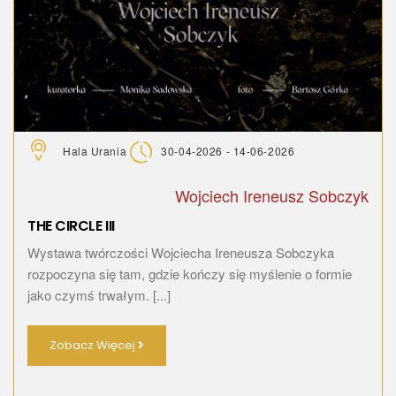
Hala Urania
30-04-2026 - 14-06-2026
Wojciech Ireneusz Sobczyk
THE CIRCLE III
Wystawa twórczości Wojciecha Ireneusza Sobczyka
rozpoczyna się tam, gdzie kończy się myślenie o formie
jako czymś trwałym. [...]
Zobacz Więcej