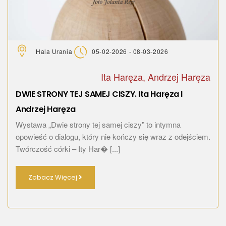
Hala Urania
05-02-2026 - 08-03-2026
Ita Haręza, Andrzej Haręza
DWIE STRONY TEJ SAMEJ CISZY. Ita Haręza I
Andrzej Haręza
Wystawa „Dwie strony tej samej ciszy” to intymna
opowieść o dialogu, który nie kończy się wraz z odejściem.
Twórczość córki – Ity Har� [...]
Zobacz Więcej