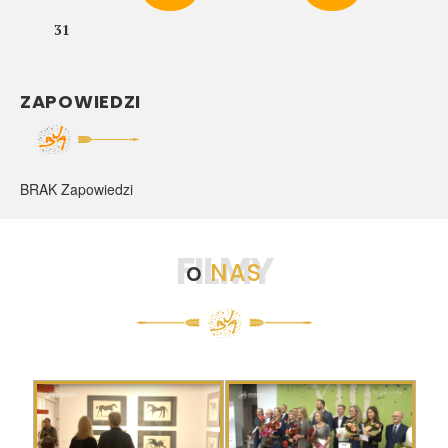
31
ZAPOWIEDZI
BRAK Zapowiedzi
FILMY
o
NAS