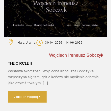
Hala Urania
30-04-2026 - 14-06-2026
Wojciech Ireneusz Sobczyk
THE CIRCLE III
Wystawa twórczości Wojciecha Ireneusza Sobczyka
rozpoczyna się tam, gdzie kończy się myślenie o formie
jako czymś trwałym. [...]
Zobacz Więcej