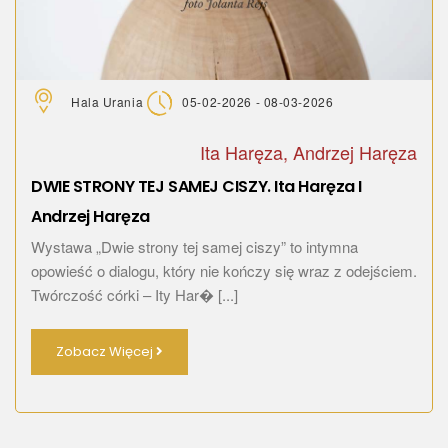
Hala Urania
05-02-2026 - 08-03-2026
Ita Haręza, Andrzej Haręza
DWIE STRONY TEJ SAMEJ CISZY. Ita Haręza I
Andrzej Haręza
Wystawa „Dwie strony tej samej ciszy” to intymna
opowieść o dialogu, który nie kończy się wraz z odejściem.
Twórczość córki – Ity Har� [...]
Zobacz Więcej