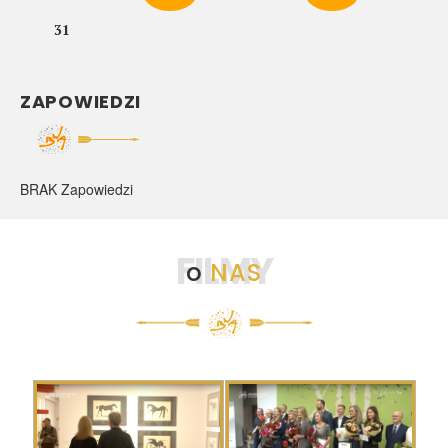
31
ZAPOWIEDZI
BRAK Zapowiedzi
FILMY
o
NAS