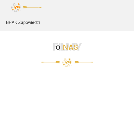
BRAK Zapowiedzi
FILMY
o
NAS