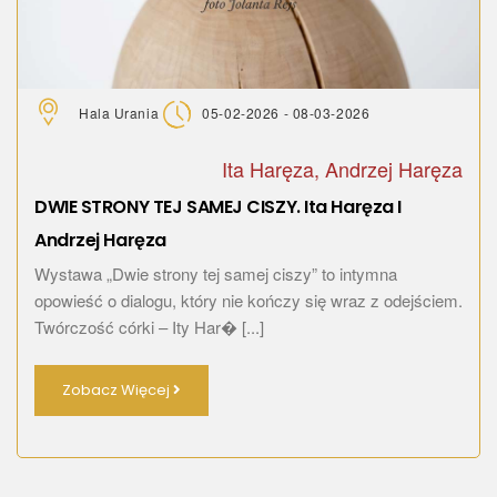
Hala Urania
05-02-2026 - 08-03-2026
Ita Haręza, Andrzej Haręza
DWIE STRONY TEJ SAMEJ CISZY. Ita Haręza I
Andrzej Haręza
Wystawa „Dwie strony tej samej ciszy” to intymna
opowieść o dialogu, który nie kończy się wraz z odejściem.
Twórczość córki – Ity Har� [...]
Zobacz Więcej