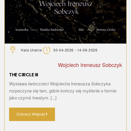
Hala Urania
30-04-2026 - 14-06-2026
Wojciech Ireneusz Sobczyk
THE CIRCLE III
Wystawa twórczości Wojciecha Ireneusza Sobczyka
rozpoczyna się tam, gdzie kończy się myślenie o formie
jako czymś trwałym. [...]
Zobacz Więcej