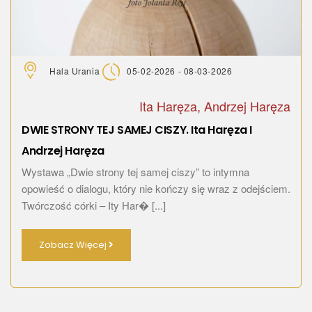
Hala Urania
05-02-2026 - 08-03-2026
Ita Haręza, Andrzej Haręza
DWIE STRONY TEJ SAMEJ CISZY. Ita Haręza I
Andrzej Haręza
Wystawa „Dwie strony tej samej ciszy” to intymna
opowieść o dialogu, który nie kończy się wraz z odejściem.
Twórczość córki – Ity Har� [...]
Zobacz Więcej