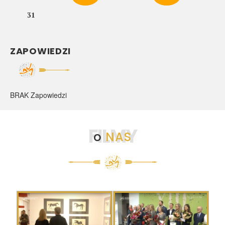
31
ZAPOWIEDZI
BRAK Zapowiedzi
FILMY
o
NAS