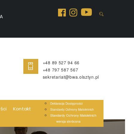
A
+48 89 527 94 66
+48 797 587 567
sekretariat@bwa.olsztyn.pl
Deklaracja Dostępności
yści
Kontakt
Standardy Ochrony Małoletnich
Standardy Ochrony Małoletnich
wersja skrócona