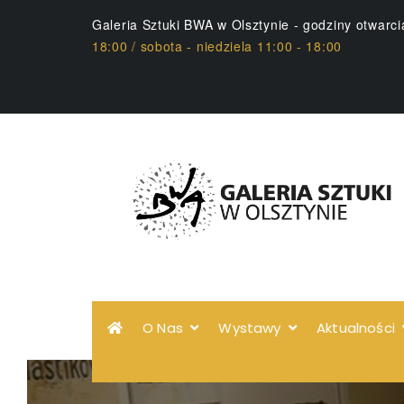
Galeria Sztuki BWA w Olsztynie - godziny otwarc
18:00 / sobota - niedziela 11:00 - 18:00
O Nas
Wystawy
Aktualności