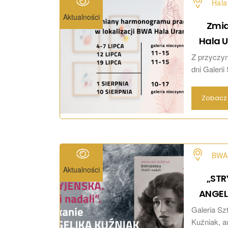
Hala
Aktualności
Zmia
Hala
U
Z przyczy
dni Galerii
Zobacz 
BWA 
Aktualności
„STR
ANGEL
Galeria Sz
Kuźniak, au