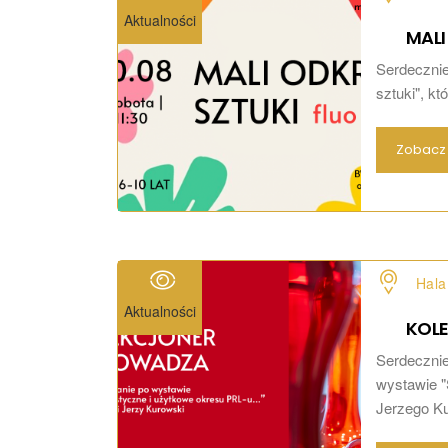
Aktualności
MALI
Serdecznie
sztuki", kt
Zobacz 
Hala
Aktualności
KOL
Serdeczni
wystawie "
Jerzego Kur