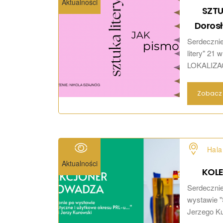
Aktualności
SZTU
Doros
Serdecznie
litery" 21
LOKALIZACJI
Zobacz 
Hala
Aktualności
KOL
Serdeczni
wystawie "
Jerzego Ku