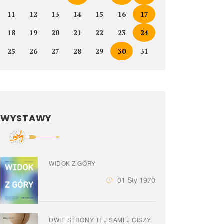
11
12
13
14
15
16
17
18
19
20
21
22
23
24
25
26
27
28
29
30
31
WYSTAWY
WIDOK Z GÓRY
01 Sty 1970
DWIE STRONY TEJ SAMEJ CISZY.