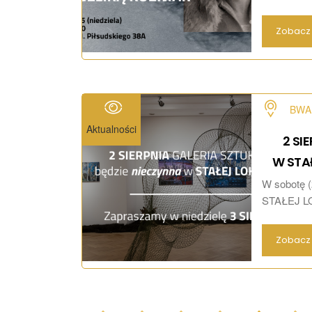
Zobacz 
BWA 
Aktualności
2 SI
W STA
W sobotę (
STAŁEJ LO
Zobacz 