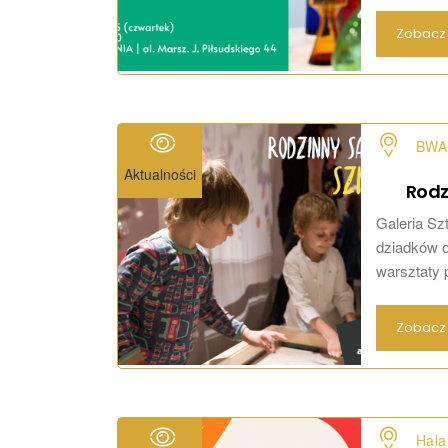
Zobacz 
BWA 
Aktualności
Rodz
Galeria Sz
dziadków o
warsztaty p
Zobacz 
Hala