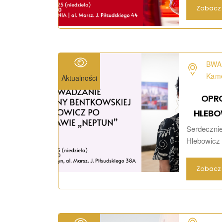
Zobacz 
BWA 
Kam
Aktualności
OPR
HLEBO
Serdeczni
Hlebowicz 1
Zobacz 