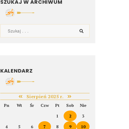
SZUKAJ W ARCHIWUM
KALENDARZ
Sierpień 2025 r.
Pn
Wt
Śr
Czw
Pt
Sob
Nie
1
2
3
4
5
6
7
8
9
10